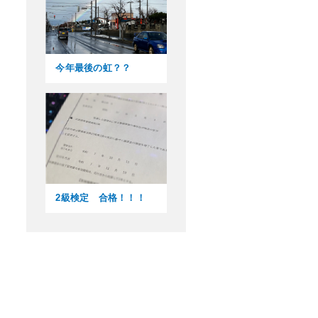
今年最後の虹？？
2級検定 合格！！！