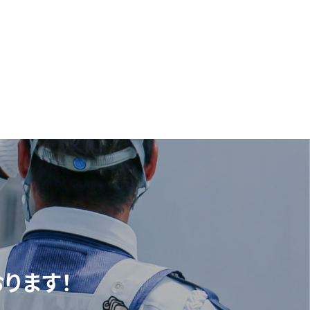
♪
ります！