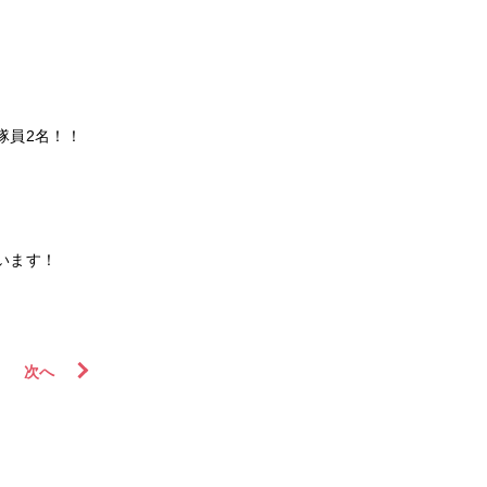
隊員2名！！
います！
次
へ