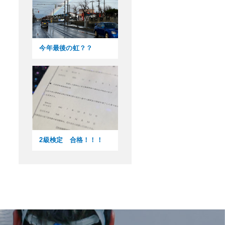
今年最後の虹？？
2級検定 合格！！！